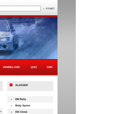
HANDEL/JOB
QUIZ
SØG
KLASSER
»
DM Rally
»
Rally Sprint
re
»
Hill Climb