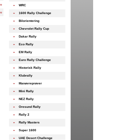
re
»
WRC
re
»
1600 Rally Challenge
»
Bilorientering
»
Chevrolet Rally Cup
»
Dakar Rally
»
Eco Rally
»
EM Rally
»
Euro Rally Challenge
»
Historisk Rally
»
Klubrally
»
Manøvreprøver
»
Mini Rally
»
NEZ Rally
»
Oresund Rally
»
Rally 2
»
Rally Masters
»
Super 1600
»
UAE Desert Challenge