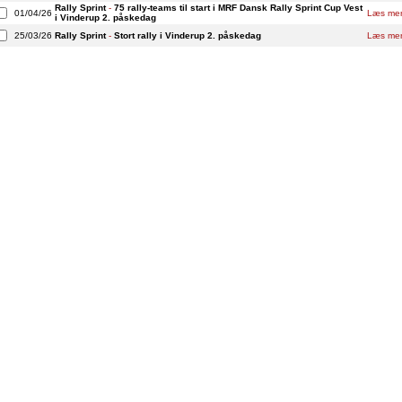
Rally Sprint
-
75 rally-teams til start i MRF Dansk Rally Sprint Cup Vest
01/04/26
Læs me
i Vinderup 2. påskedag
25/03/26
Rally Sprint
-
Stort rally i Vinderup 2. påskedag
Læs me