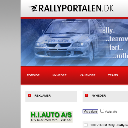
FORSIDE
NYHEDER
KALENDER
TEAMS
REKLAMER
NYHEDER
Vælg alle
30/08/16
EM Rally
-
Rallydr