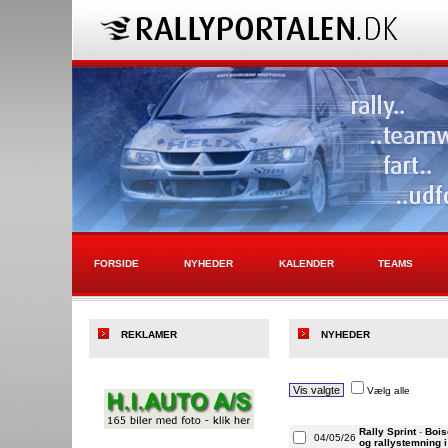
FORSIDE
NYHEDER
KALENDER
TEAMS
REKLAMER
NYHEDER
Vælg alle
Rally Sprint
-
Bois
04/05/26
og rallystemning 