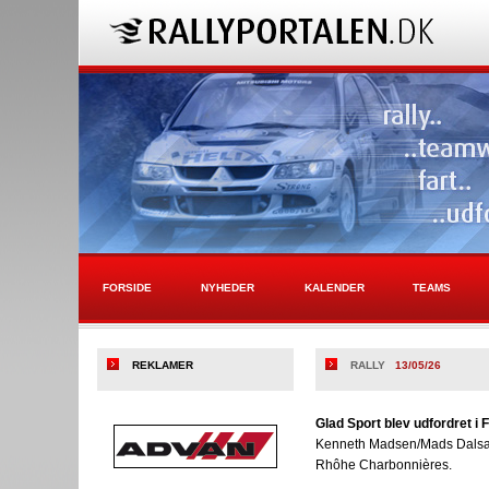
FORSIDE
NYHEDER
KALENDER
TEAMS
REKLAMER
RALLY
13/05/26
Glad Sport blev udfordret i 
Kenneth Madsen/Mads Dalsager
Rhôhe Charbonnières.