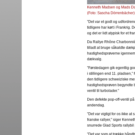
Kenneth Madsen og Mads Dalsa
(Foto: Sascha Dörrenbächer)
”Det var et godt og udfordren
tidligere har kørt i Frankrig.
og det er lidt atypisk for et fr
Da Rallye Rhône Charbonnières 
tilladt at bruge såkaldte dækp
hastighedsprøverne igennem o
dækvalg.
”Førstedagen gik egentlig go
i stillingen end 11. pladsen,
den tidligere schweiziske mes
hastighedsprøven begyndte bil
ventil til turbolader.”
Den defekte pop-off-ventil på 
andendag.
”Det var vigtigt for os ikke 
franske rallyer,” siger Kenn
snurrede Glad Sports rallybil 
”Det var som at trække håndb