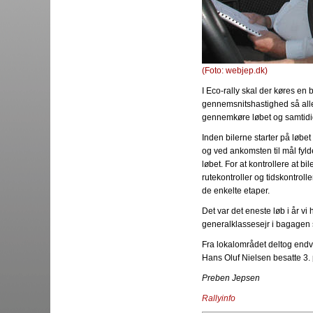
(Foto: webjep.dk)
I Eco-rally skal der køres en 
gennemsnitshastighed så alle
gennemkøre løbet og samtidi
Inden bilerne starter på løbet
og ved ankomsten til mål fyld
løbet. For at kontrollere at b
rutekontroller og tidskontroll
de enkelte etaper.
Det var det eneste løb i år vi
generalklassesejr i bagagen
Fra lokalområdet deltog end
Hans Oluf Nielsen besatte 3.
Preben Jepsen
Rallyinfo