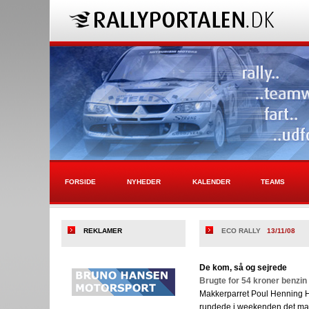
FORSIDE
NYHEDER
KALENDER
TEAMS
REKLAMER
ECO RALLY
13/11/08
De kom, så og sejrede
Brugte for 54 kroner benzin t
Makkerparret Poul Henning 
rundede i weekenden det magi