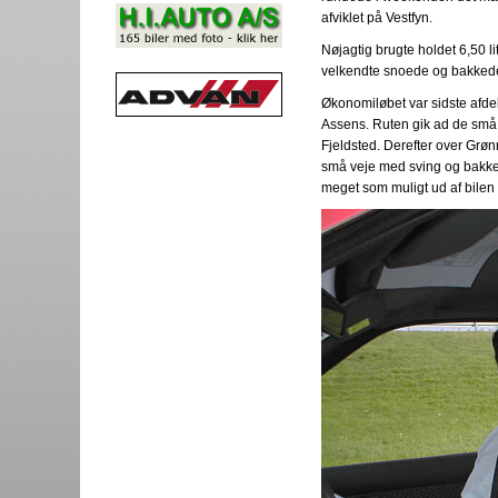
afviklet på Vestfyn.
Nøjagtig brugte holdet 6,50 l
velkendte snoede og bakkede
Økonomiløbet var sidste afdel
Assens. Ruten gik ad de små v
Fjeldsted. Derefter over Grøn
små veje med sving og bakker
meget som muligt ud af bilen